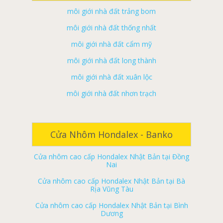
môi giới nhà đất thống nhất
môi giới nhà đất cẩm mỹ
môi giới nhà đất long thành
môi giới nhà đất xuân lộc
môi giới nhà đất nhơn trạch
Cửa nhôm cao cấp Hondalex Nhật Bản tại Đà
ký gửi nhà đất đồng nai
Nẵng
ký gửi nhà đất biên hoà
Cửa nhôm cao cấp Hondalex Nhật Bản tại Biên
Hòa
ký gửi nhà đất long khánh
Cửa Nhôm Hondalex - Banko
Cửa nhôm cao cấp Hondalex Nhật Bản tại Đồng
ký gửi nhà đất tân phú
Nai
ký gửi nhà đất vĩnh cửu
Cửa nhôm cao cấp Hondalex Nhật Bản tại Bà
Rịa Vũng Tàu
ký gửi nhà đất định quán
Cửa nhôm cao cấp Hondalex Nhật Bản tại Bình
ký gửi nhà đất trảng bom
Dương
ký gửi nhà đất thống nhất
Cửa nhôm cao cấp Hondalex Nhật Bản tại Tiền