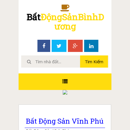
Bất
ĐộngSảnBìnhD
ương
Bất Động Sản Vĩnh Phú