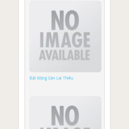
Bất Động Sản Lái Thiêu