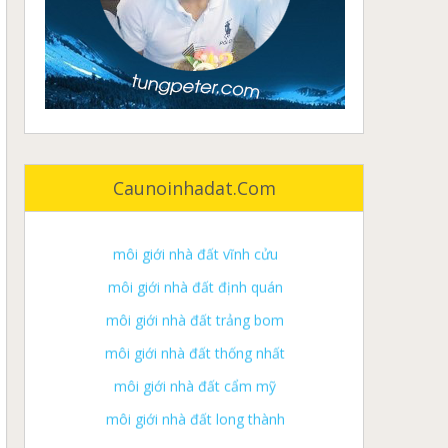
môi giới nhà đất đồng nai
môi giới nhà đất biên hòa
môi giới nhà đất long khánh
môi giới nhà đất tân phú
Caunoinhadat.com
môi giới nhà đất vĩnh cửu
môi giới nhà đất định quán
môi giới nhà đất trảng bom
môi giới nhà đất thống nhất
môi giới nhà đất cẩm mỹ
môi giới nhà đất long thành
môi giới nhà đất xuân lộc
môi giới nhà đất nhơn trạch