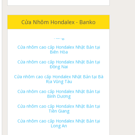
ký gửi nhà đất đồng nai
ký gửi nhà đất biên hoà
Cửa nhôm cao cấp Hondalex Nhật Bản tại Đà
Cửa Nhôm Hondalex - Banko
Nẵng
ký gửi nhà đất long khánh
Cửa nhôm cao cấp Hondalex Nhật Bản tại
ký gửi nhà đất tân phú
Biên Hòa
ký gửi nhà đất vĩnh cửu
Cửa nhôm cao cấp Hondalex Nhật Bản tại
Đồng Nai
ký gửi nhà đất định quán
Cửa nhôm cao cấp Hondalex Nhật Bản tại Bà
ký gửi nhà đất trảng bom
Rịa Vũng Tàu
ký gửi nhà đất thống nhất
Cửa nhôm cao cấp Hondalex Nhật Bản tại
Bình Dương
ký gửi nhà đất cẩm mỹ
Cửa nhôm cao cấp Hondalex Nhật Bản tại
ký gửi nhà đất long thành
Tiền Giang
ký gửi nhà đất xuân lộc
Cửa nhôm cao cấp Hondalex Nhật Bản tại
Long An
ký gửi nhà đất nhơn trạch
Cửa nhôm cao cấp Hondalex Nhật Bản tại
Nhà đất biên hòa
Cần Thơ