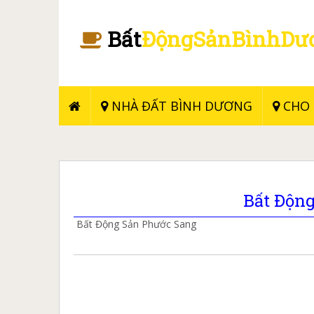
Bất
ĐộngSảnBìnhDư
NHÀ ĐẤT BÌNH DƯƠNG
CHO 
Bất Độn
Bất Động Sản Phước Sang