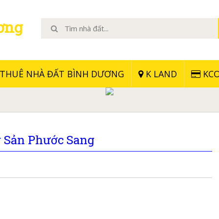
ơng
THUÊ NHÀ ĐẤT BÌNH DƯƠNG
K LAND
KCO
g Sản Phước Sang