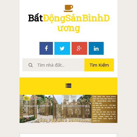
Bất
ĐộngSảnBìnhD
ương