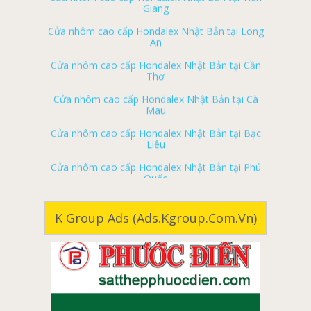
Cửa nhôm cao cấp Hondalex Nhật Bản tại Long
ký gửi nhà đất long thành
An
ký gửi nhà đất xuân lộc
Cửa nhôm cao cấp Hondalex Nhật Bản tại Cần
Thơ
ký gửi nhà đất nhơn trạch
Cửa nhôm cao cấp Hondalex Nhật Bản tại Cà
Nhà đất biên hòa
Mau
Nhà đất long khánh
Cửa nhôm cao cấp Hondalex Nhật Bản tại Bạc
Liêu
Nhà đất tân phú
Cửa nhôm cao cấp Hondalex Nhật Bản tại Phú
Nhà đất vĩnh cửu
Quốc
Nhà đất định quán
Cửa nhôm cao cấp Hondalex Nhật Bản tại Phan
Thiết
Nhà đất trảng bom
Cửa nhôm cao cấp Hondalex Nhật Bản tại Buôn
K Group Ads (ads.kgroup.com.vn)
Nhà đất thống nhất
Ma Thuột
Nhà đất cẩm mỹ
Cửa nhôm cao cấp Hondalex Nhật Bản tại Cam
Ranh
Nhà đất long thành
Cửa nhôm cao cấp Hondalex Nhật Bản tại Nha
Nhà đất xuân lộc
Trang