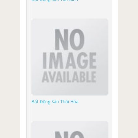
Bất Động Sản Thới Hòa