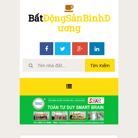
Bất
ĐộngSảnBìnhD
ương