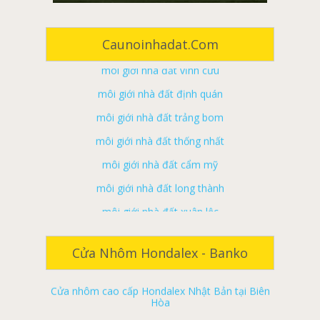
môi giới nhà đất long khánh
môi giới nhà đất tân phú
Caunoinhadat.com
môi giới nhà đất vĩnh cửu
môi giới nhà đất định quán
môi giới nhà đất trảng bom
môi giới nhà đất thống nhất
môi giới nhà đất cẩm mỹ
môi giới nhà đất long thành
môi giới nhà đất xuân lộc
môi giới nhà đất nhơn trạch
Cửa nhôm cao cấp Hondalex Nhật Bản tại Đà
ký gửi nhà đất đồng nai
Nẵng
Cửa Nhôm Hondalex - Banko
ký gửi nhà đất biên hoà
Cửa nhôm cao cấp Hondalex Nhật Bản tại Biên
Hòa
ký gửi nhà đất long khánh
Cửa nhôm cao cấp Hondalex Nhật Bản tại Đồng
ký gửi nhà đất tân phú
Nai