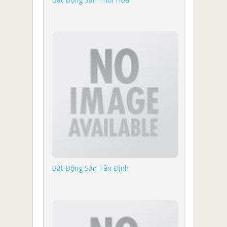
Bất Động Sản Tân Định