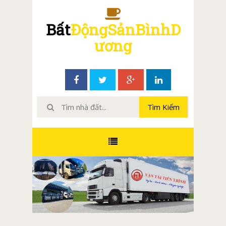
Bất
ĐộngSảnBìnhD
ương