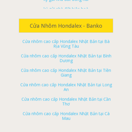
Cửa nhôm cao cấp Hondalex Nhật Bản tại Biên
Hòa
ký gửi nhà đất long khánh
Cửa nhôm cao cấp Hondalex Nhật Bản tại Đồng
ký gửi nhà đất tân phú
Nai
Cửa Nhôm Hondalex - Banko
ký gửi nhà đất vĩnh cửu
Cửa nhôm cao cấp Hondalex Nhật Bản tại Bà
Rịa Vũng Tàu
ký gửi nhà đất định quán
Cửa nhôm cao cấp Hondalex Nhật Bản tại Bình
ký gửi nhà đất trảng bom
Dương
ký gửi nhà đất thống nhất
Cửa nhôm cao cấp Hondalex Nhật Bản tại Tiền
Giang
ký gửi nhà đất cẩm mỹ
Cửa nhôm cao cấp Hondalex Nhật Bản tại Long
ký gửi nhà đất long thành
An
ký gửi nhà đất xuân lộc
Cửa nhôm cao cấp Hondalex Nhật Bản tại Cần
Thơ
ký gửi nhà đất nhơn trạch
Cửa nhôm cao cấp Hondalex Nhật Bản tại Cà
Nhà đất biên hòa
Mau
Nhà đất long khánh
Cửa nhôm cao cấp Hondalex Nhật Bản tại Bạc
Liêu
Nhà đất tân phú
Cửa nhôm cao cấp Hondalex Nhật Bản tại Phú