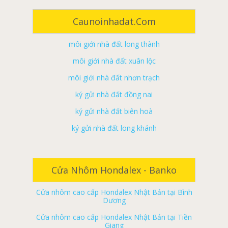
môi giới nhà đất cẩm mỹ
Caunoinhadat.com
môi giới nhà đất long thành
môi giới nhà đất xuân lộc
môi giới nhà đất nhơn trạch
Cửa nhôm cao cấp Hondalex Nhật Bản tại Đà
ký gửi nhà đất đồng nai
Nẵng
ký gửi nhà đất biên hoà
Cửa nhôm cao cấp Hondalex Nhật Bản tại Biên
Hòa
ký gửi nhà đất long khánh
Cửa nhôm cao cấp Hondalex Nhật Bản tại Đồng
ký gửi nhà đất tân phú
Nai
ký gửi nhà đất vĩnh cửu
Cửa nhôm cao cấp Hondalex Nhật Bản tại Bà
Rịa Vũng Tàu
ký gửi nhà đất định quán
Cửa Nhôm Hondalex - Banko
Cửa nhôm cao cấp Hondalex Nhật Bản tại Bình
ký gửi nhà đất trảng bom
Dương
ký gửi nhà đất thống nhất
Cửa nhôm cao cấp Hondalex Nhật Bản tại Tiền
Giang
ký gửi nhà đất cẩm mỹ
Cửa nhôm cao cấp Hondalex Nhật Bản tại Long