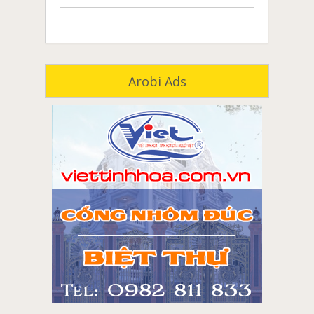
Arobi Ads
môi giới nhà đất đồng nai
môi giới nhà đất biên hòa
môi giới nhà đất long khánh
môi giới nhà đất tân phú
môi giới nhà đất vĩnh cửu
môi giới nhà đất định quán
môi giới nhà đất trảng bom
môi giới nhà đất thống nhất