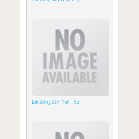
Bất Động Sản Thái Hòa