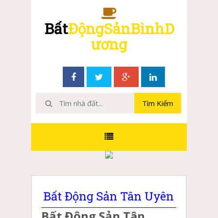
Bất
ĐộngSảnBìnhD
ương
Bất Động Sản Tân Uyên
Bất Động Sản Tân