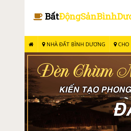
Bất
ĐộngSảnBìnhDư
NHÀ ĐẤT BÌNH DƯƠNG
CHO 