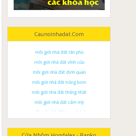
môi giới nhà đất đồng nai
môi giới nhà đất biên hòa
môi giới nhà đất long khánh
Caunoinhadat.com
môi giới nhà đất tân phú
môi giới nhà đất vĩnh cửu
môi giới nhà đất định quán
môi giới nhà đất trảng bom
môi giới nhà đất thống nhất
môi giới nhà đất cẩm mỹ
môi giới nhà đất long thành
môi giới nhà đất xuân lộc
môi giới nhà đất nhơn trạch
ký gửi nhà đất đồng nai
Cửa Nhôm Hondalex - Banko