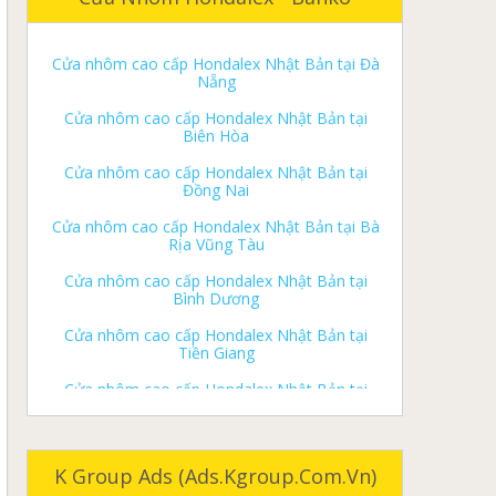
ký gửi nhà đất biên hoà
Cửa nhôm cao cấp Hondalex Nhật Bản tại Đà
Nẵng
ký gửi nhà đất long khánh
Cửa nhôm cao cấp Hondalex Nhật Bản tại
ký gửi nhà đất tân phú
Biên Hòa
ký gửi nhà đất vĩnh cửu
Cửa nhôm cao cấp Hondalex Nhật Bản tại
Đồng Nai
ký gửi nhà đất định quán
Cửa nhôm cao cấp Hondalex Nhật Bản tại Bà
ký gửi nhà đất trảng bom
Rịa Vũng Tàu
ký gửi nhà đất thống nhất
Cửa nhôm cao cấp Hondalex Nhật Bản tại
Bình Dương
ký gửi nhà đất cẩm mỹ
Cửa nhôm cao cấp Hondalex Nhật Bản tại
ký gửi nhà đất long thành
Tiền Giang
ký gửi nhà đất xuân lộc
Cửa nhôm cao cấp Hondalex Nhật Bản tại
Long An
ký gửi nhà đất nhơn trạch
Cửa nhôm cao cấp Hondalex Nhật Bản tại
Nhà đất biên hòa
Cần Thơ
Cửa nhôm cao cấp Hondalex Nhật Bản tại Cà
Nhà đất long khánh
Mau
K Group Ads (ads.kgroup.com.vn)
Nhà đất tân phú
Cửa nhôm cao cấp Hondalex Nhật Bản tại