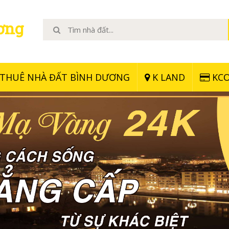
ơng
THUÊ NHÀ ĐẤT BÌNH DƯƠNG
K LAND
KCO